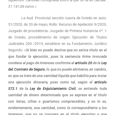
31.141,86 euros.»
La Aud. Provincial sección cuarta de Oviedo en auto:
51/2020, de 20 de mayo, Rollo: Recurso de Apelación 9/2020,
Juzgado de procedencia: Juzgado de Primera Instancia nº. 1
de Oviedo, procedimiento de origen: Ejecución de Títulos
Judiciales 200 /2019, establece en su Fundamento Jurídico
Segundo:
«Si bien no puede decirse que no exista título en el
que fundar la ejecución, pues la sentencia ﬁrme invocada
condena al pago de intereses conforme al
artículo 20
de la
Ley
del Contrato de Seguro
, lo que no puede aﬁrmarse, en cambio,
es que se trate de una cantidad líquida que habilite para instar
una ejecución dineraria, pues como tal, según el
artículo
572.1
de la
Ley de Enjuiciamiento Civil
, se entiende toda
cantidad de dinero determinada que se exprese en el título
con letras, cifras o guarismos comprensibles, y no lo es,
evidentemente, una cantidad, como la correspondiente a los
intereses, que no se concreta en el título ejecutivo y que