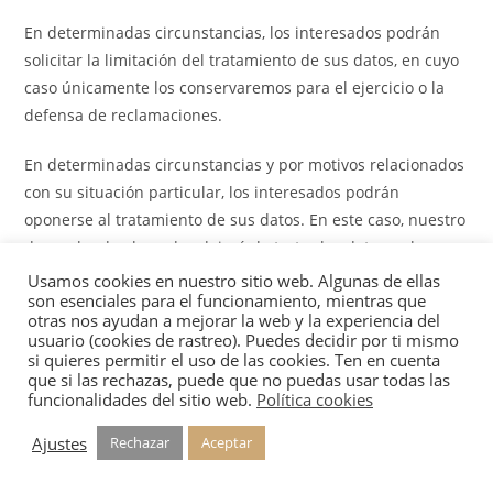
En determinadas circunstancias, los interesados podrán
solicitar la limitación del tratamiento de sus datos, en cuyo
caso únicamente los conservaremos para el ejercicio o la
defensa de reclamaciones.
En determinadas circunstancias y por motivos relacionados
con su situación particular, los interesados podrán
oponerse al tratamiento de sus datos. En este caso, nuestro
despacho de abogados dejará de tratar los datos, salvo por
motivos legítimos imperiosos, o el ejercicio o la defensa de
Usamos cookies en nuestro sitio web. Algunas de ellas
son esenciales para el funcionamiento, mientras que
posibles reclamaciones.
otras nos ayudan a mejorar la web y la experiencia del
usuario (cookies de rastreo). Puedes decidir por ti mismo
Podrá ejercitar materialmente sus derechos de la siguiente
si quieres permitir el uso de las cookies. Ten en cuenta
forma: dirigiéndose a
que si las rechazas, puede que no puedas usar todas las
funcionalidades del sitio web.
Política cookies
elenagomez@abogadosdebadajoz.com o en la calle Guardia
Civil 5, 1º d (06001) Badajoz (España).
Ajustes
Rechazar
Aceptar
Cuando se realice el envío de comunicaciones comerciales