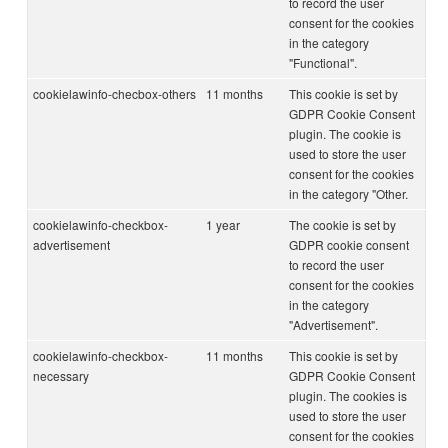
to record the user
consent for the cookies
in the category
"Functional".
cookielawinfo-checbox-others
11 months
This cookie is set by
GDPR Cookie Consent
plugin. The cookie is
used to store the user
consent for the cookies
in the category "Other.
cookielawinfo-checkbox-
1 year
The cookie is set by
advertisement
GDPR cookie consent
to record the user
consent for the cookies
in the category
"Advertisement".
cookielawinfo-checkbox-
11 months
This cookie is set by
necessary
GDPR Cookie Consent
plugin. The cookies is
used to store the user
consent for the cookies