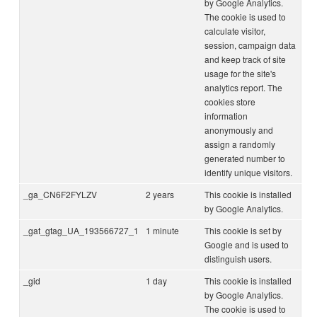
by Google Analytics.
The cookie is used to
calculate visitor,
session, campaign data
and keep track of site
usage for the site's
analytics report. The
cookies store
information
anonymously and
assign a randomly
generated number to
identify unique visitors.
_ga_CN6F2FYLZV
2 years
This cookie is installed
by Google Analytics.
_gat_gtag_UA_193566727_1
1 minute
This cookie is set by
Google and is used to
distinguish users.
_gid
1 day
This cookie is installed
by Google Analytics.
The cookie is used to