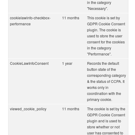
in the category
"Necessary".
cookielawinfo-checkbox-
11 months
This cookie is set by
performance
GDPR Cookie Consent
plugin. The cookie is
used to store the user
consent for the cookies
in the category
"Performance".
CookieLawInfoConsent
1 year
Records the default
button state of the
corresponding category
& the status of CCPA. It
works only in
coordination with the
primary cookie.
viewed_cookie_policy
11 months
The cookie is set by the
GDPR Cookie Consent
plugin and is used to
store whether or not
user has consented to